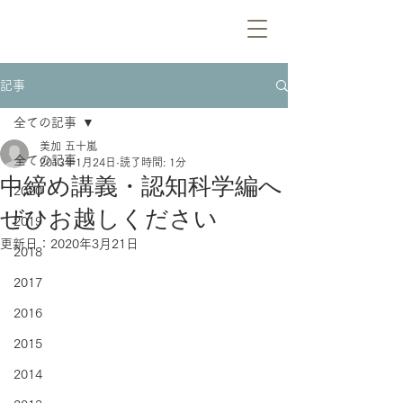
記事
全ての記事
美加 五十嵐
全ての記事
2013年1月24日
読了時間: 1分
中締め講義・認知科学編へ
2020
ぜひお越しください
2019
更新日：
2020年3月21日
2018
2017
2016
2015
2014